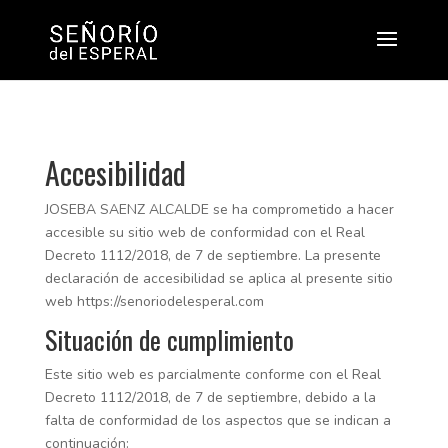
Accesibilidad
JOSEBA SAENZ ALCALDE se ha comprometido a hacer
accesible su sitio web de conformidad con el Real
Decreto 1112/2018, de 7 de septiembre. La presente
declaración de accesibilidad se aplica al presente sitio
web https://senoriodelesperal.com
Situación de cumplimiento
Este sitio web es parcialmente conforme con el Real
Decreto 1112/2018, de 7 de septiembre, debido a la
falta de conformidad de los aspectos que se indican a
continuación: